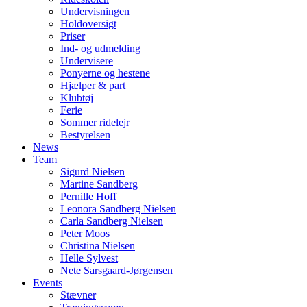
Undervisningen
Holdoversigt
Priser
Ind- og udmelding
Undervisere
Ponyerne og hestene
Hjælper & part
Klubtøj
Ferie
Sommer ridelejr
Bestyrelsen
News
Team
Sigurd Nielsen
Martine Sandberg
Pernille Hoff
Leonora Sandberg Nielsen
Carla Sandberg Nielsen
Peter Moos
Christina Nielsen
Helle Sylvest
Nete Sarsgaard-Jørgensen
Events
Stævner