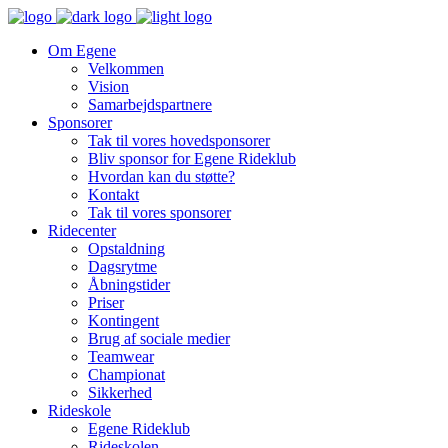
Om Egene
Velkommen
Vision
Samarbejdspartnere
Sponsorer
Tak til vores hovedsponsorer
Bliv sponsor for Egene Rideklub
Hvordan kan du støtte?
Kontakt
Tak til vores sponsorer
Ridecenter
Opstaldning
Dagsrytme
Åbningstider
Priser
Kontingent
Brug af sociale medier
Teamwear
Championat
Sikkerhed
Rideskole
Egene Rideklub
Rideskolen