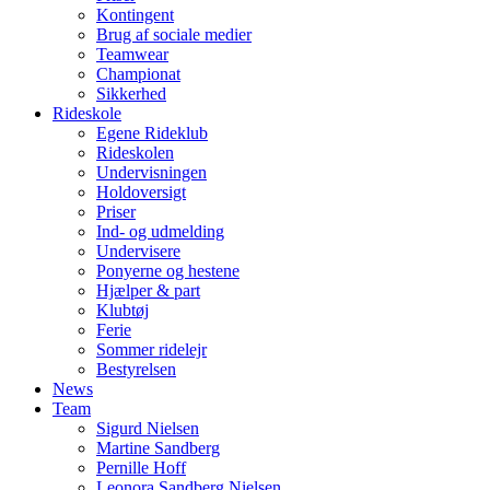
Kontingent
Brug af sociale medier
Teamwear
Championat
Sikkerhed
Rideskole
Egene Rideklub
Rideskolen
Undervisningen
Holdoversigt
Priser
Ind- og udmelding
Undervisere
Ponyerne og hestene
Hjælper & part
Klubtøj
Ferie
Sommer ridelejr
Bestyrelsen
News
Team
Sigurd Nielsen
Martine Sandberg
Pernille Hoff
Leonora Sandberg Nielsen