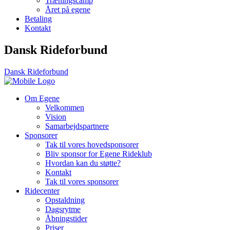
Træningscamp
Året på egene
Betaling
Kontakt
Dansk Rideforbund
Dansk Rideforbund
Om Egene
Velkommen
Vision
Samarbejdspartnere
Sponsorer
Tak til vores hovedsponsorer
Bliv sponsor for Egene Rideklub
Hvordan kan du støtte?
Kontakt
Tak til vores sponsorer
Ridecenter
Opstaldning
Dagsrytme
Åbningstider
Priser