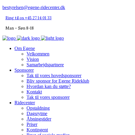
bestyrelsen@egene-ridecenter.dk
Ring til os +45 27 14 01 33
Man – Søn 8-18
Om Egene
Velkommen
Vision
Samarbejdspartnere
Sponsorer
Tak til vores hovedsponsorer
Bliv sponsor for Egene Rideklub
Hvordan kan du støtte?
Kontakt
Tak til vores sponsorer
Ridecenter
Opstaldning
Dagsrytme
Åbningstider
Priser
Kontingent