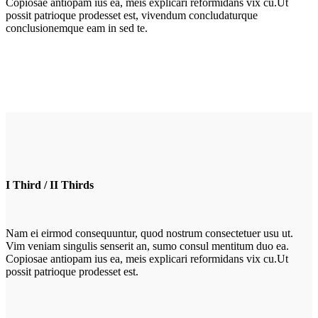
Copiosae antiopam ius ea, meis explicari reformidans vix cu.Ut
possit patrioque prodesset est, vivendum concludaturque
conclusionemque eam in sed te.
I Third / II Thirds
Nam ei eirmod consequuntur, quod nostrum consectetuer usu ut.
Vim veniam singulis senserit an, sumo consul mentitum duo ea.
Copiosae antiopam ius ea, meis explicari reformidans vix cu.Ut
possit patrioque prodesset est.