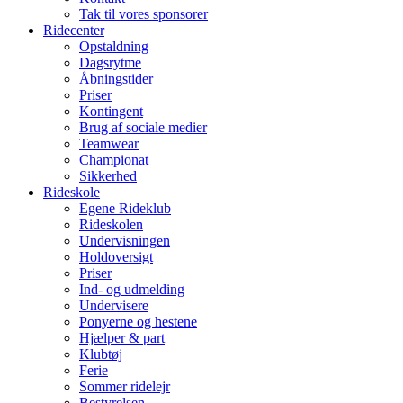
Tak til vores sponsorer
Ridecenter
Opstaldning
Dagsrytme
Åbningstider
Priser
Kontingent
Brug af sociale medier
Teamwear
Championat
Sikkerhed
Rideskole
Egene Rideklub
Rideskolen
Undervisningen
Holdoversigt
Priser
Ind- og udmelding
Undervisere
Ponyerne og hestene
Hjælper & part
Klubtøj
Ferie
Sommer ridelejr
Bestyrelsen