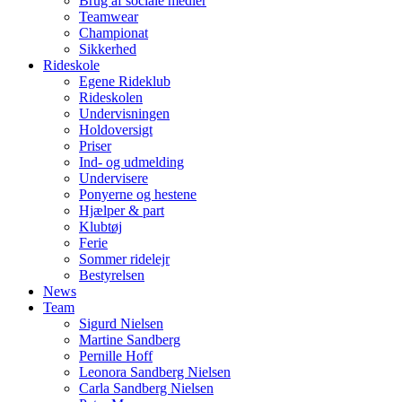
Brug af sociale medier
Teamwear
Championat
Sikkerhed
Rideskole
Egene Rideklub
Rideskolen
Undervisningen
Holdoversigt
Priser
Ind- og udmelding
Undervisere
Ponyerne og hestene
Hjælper & part
Klubtøj
Ferie
Sommer ridelejr
Bestyrelsen
News
Team
Sigurd Nielsen
Martine Sandberg
Pernille Hoff
Leonora Sandberg Nielsen
Carla Sandberg Nielsen