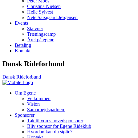
Peter Moos
Christina Nielsen
Helle Sylvest
Nete Sarsgaard-Jørgensen
Events
Stævner
Træningscamp
Året på egene
Betaling
Kontakt
Dansk Rideforbund
Dansk Rideforbund
Om Egene
Velkommen
Vision
Samarbejdspartnere
Sponsorer
Tak til vores hovedsponsorer
Bliv sponsor for Egene Rideklub
Hvordan kan du støtte?
Kontakt