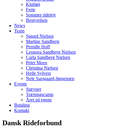
Klubtøj
Ferie
Sommer ridelejr
Bestyrelsen
News
Team
Sigurd Nielsen
Martine Sandberg
Pernille Hoff
Leonora Sandberg Nielsen
Carla Sandberg Nielsen
Peter Moos
Christina Nielsen
Helle Sylvest
Nete Sarsgaard-Jørgensen
Events
Stævner
Træningscamp
Året på egene
Betaling
Kontakt
Dansk Rideforbund