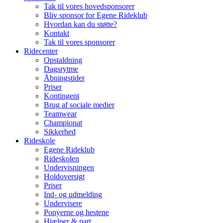
Tak til vores hovedsponsorer
Bliv sponsor for Egene Rideklub
Hvordan kan du støtte?
Kontakt
Tak til vores sponsorer
Ridecenter
Opstaldning
Dagsrytme
Åbningstider
Priser
Kontingent
Brug af sociale medier
Teamwear
Championat
Sikkerhed
Rideskole
Egene Rideklub
Rideskolen
Undervisningen
Holdoversigt
Priser
Ind- og udmelding
Undervisere
Ponyerne og hestene
Hjælper & part