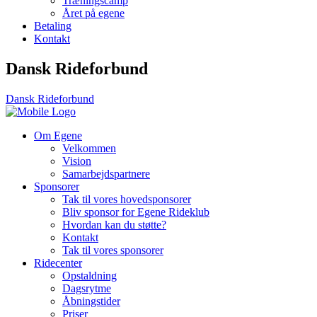
Træningscamp
Året på egene
Betaling
Kontakt
Dansk Rideforbund
Dansk Rideforbund
Om Egene
Velkommen
Vision
Samarbejdspartnere
Sponsorer
Tak til vores hovedsponsorer
Bliv sponsor for Egene Rideklub
Hvordan kan du støtte?
Kontakt
Tak til vores sponsorer
Ridecenter
Opstaldning
Dagsrytme
Åbningstider
Priser