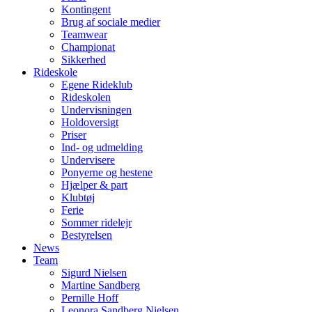
Kontingent
Brug af sociale medier
Teamwear
Championat
Sikkerhed
Rideskole
Egene Rideklub
Rideskolen
Undervisningen
Holdoversigt
Priser
Ind- og udmelding
Undervisere
Ponyerne og hestene
Hjælper & part
Klubtøj
Ferie
Sommer ridelejr
Bestyrelsen
News
Team
Sigurd Nielsen
Martine Sandberg
Pernille Hoff
Leonora Sandberg Nielsen