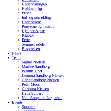
Undervisningen
Holdoversigt
Priser
Ind- og udmelding
Undervisere
Ponyerne og hestene
Hjælper & part
Klubtøj
Ferie
Sommer ridelejr
Bestyrelsen
News
Team
Sigurd Nielsen
Martine Sandberg
Pernille Hoff
Leonora Sandberg Nielsen
Carla Sandberg Nielsen
Peter Moos
Christina Nielsen
Helle Sylvest
Nete Sarsgaard-Jørgensen
Events
Stævner