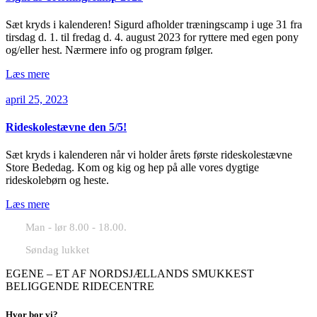
Sæt kryds i kalenderen! Sigurd afholder træningscamp i uge 31 fra
tirsdag d. 1. til fredag d. 4. august 2023 for ryttere med egen pony
og/eller hest. Nærmere info og program følger.
Læs mere
april 25, 2023
Rideskolestævne den 5/5!
Sæt kryds i kalenderen når vi holder årets første rideskolestævne
Store Bededag. Kom og kig og hep på alle vores dygtige
rideskolebørn og heste.
Læs mere
Man - lør 8.00 - 18.00.
Søndag lukket
EGENE – ET AF NORDSJÆLLANDS SMUKKEST
BELIGGENDE RIDECENTRE
Hvor bor vi?