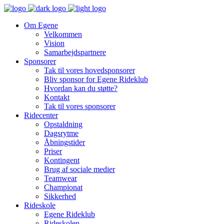
Om Egene
Velkommen
Vision
Samarbejdspartnere
Sponsorer
Tak til vores hovedsponsorer
Bliv sponsor for Egene Rideklub
Hvordan kan du støtte?
Kontakt
Tak til vores sponsorer
Ridecenter
Opstaldning
Dagsrytme
Åbningstider
Priser
Kontingent
Brug af sociale medier
Teamwear
Championat
Sikkerhed
Rideskole
Egene Rideklub
Rideskolen