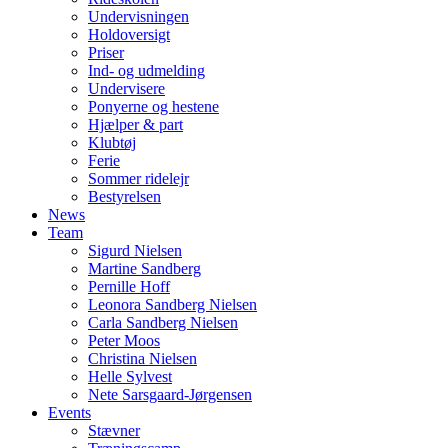
Undervisningen
Holdoversigt
Priser
Ind- og udmelding
Undervisere
Ponyerne og hestene
Hjælper & part
Klubtøj
Ferie
Sommer ridelejr
Bestyrelsen
News
Team
Sigurd Nielsen
Martine Sandberg
Pernille Hoff
Leonora Sandberg Nielsen
Carla Sandberg Nielsen
Peter Moos
Christina Nielsen
Helle Sylvest
Nete Sarsgaard-Jørgensen
Events
Stævner