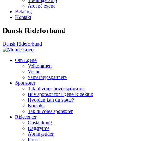
Træningscamp
Året på egene
Betaling
Kontakt
Dansk Rideforbund
Dansk Rideforbund
Om Egene
Velkommen
Vision
Samarbejdspartnere
Sponsorer
Tak til vores hovedsponsorer
Bliv sponsor for Egene Rideklub
Hvordan kan du støtte?
Kontakt
Tak til vores sponsorer
Ridecenter
Opstaldning
Dagsrytme
Åbningstider
Priser