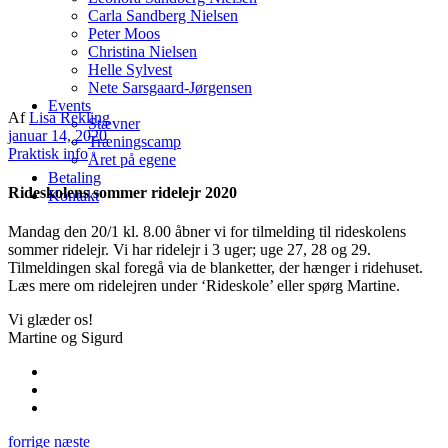
Carla Sandberg Nielsen
Peter Moos
Christina Nielsen
Helle Sylvest
Nete Sarsgaard-Jørgensen
Events
Af
Lisa Rekling
Stævner
januar 14, 2020
Træningscamp
Praktisk info
Året på egene
Betaling
Rideskolens sommer ridelejr 2020
Kontakt
Mandag den 20/1 kl. 8.00 åbner vi for tilmelding til rideskolens
sommer ridelejr. Vi har ridelejr i 3 uger; uge 27, 28 og 29.
Tilmeldingen skal foregå via de blanketter, der hænger i ridehuset.
Læs mere om ridelejren under ‘Rideskole’ eller spørg Martine.
Vi glæder os!
Martine og Sigurd
forrige
næste