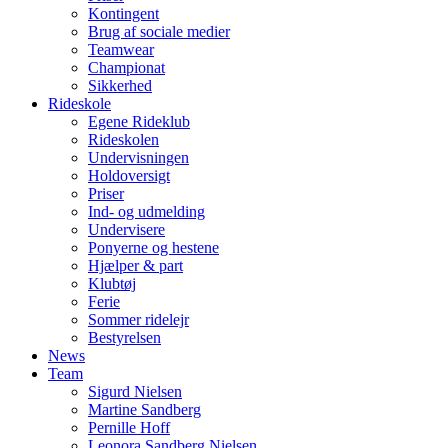
Kontingent
Brug af sociale medier
Teamwear
Championat
Sikkerhed
Rideskole
Egene Rideklub
Rideskolen
Undervisningen
Holdoversigt
Priser
Ind- og udmelding
Undervisere
Ponyerne og hestene
Hjælper & part
Klubtøj
Ferie
Sommer ridelejr
Bestyrelsen
News
Team
Sigurd Nielsen
Martine Sandberg
Pernille Hoff
Leonora Sandberg Nielsen