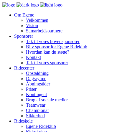
Om Egene
Velkommen
Vision
Samarbejdspartnere
Sponsorer
Tak til vores hovedsponsorer
Bliv sponsor for Egene Rideklub
Hvordan kan du støtte?
Kontakt
Tak til vores sponsorer
Ridecenter
Opstaldning
Dagsrytme
Åbningstider
Priser
Kontingent
Brug af sociale medier
Teamwear
Championat
Sikkerhed
Rideskole
Egene Rideklub
Rideskolen