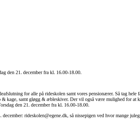
rsdag den 21. december fra kl. 16.00-18.00.
juleafslutning for alle på rideskolen samt vores pensionærer. Så tag he
o & kage, samt gløgg & æbleskiver. Der vil også være mulighed for at kø
. Torsdag den 21. december fra kl. 16.00-18.00.
 14. december: rideskolen@egene.dk, så nissepigen ved hvor mange jule