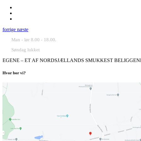
forrige
næste
Man - lør 8.00 - 18.00.
Søndag lukket
EGENE – ET AF NORDSJÆLLANDS SMUKKEST BELIGGEN
Hvor bor vi?