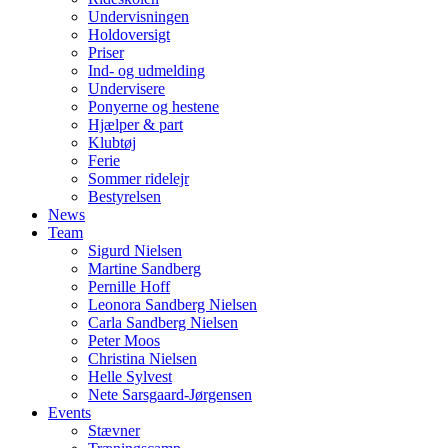
Undervisningen
Holdoversigt
Priser
Ind- og udmelding
Undervisere
Ponyerne og hestene
Hjælper & part
Klubtøj
Ferie
Sommer ridelejr
Bestyrelsen
News
Team
Sigurd Nielsen
Martine Sandberg
Pernille Hoff
Leonora Sandberg Nielsen
Carla Sandberg Nielsen
Peter Moos
Christina Nielsen
Helle Sylvest
Nete Sarsgaard-Jørgensen
Events
Stævner