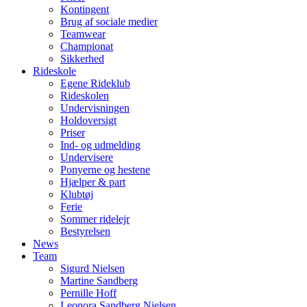
Kontingent
Brug af sociale medier
Teamwear
Championat
Sikkerhed
Rideskole
Egene Rideklub
Rideskolen
Undervisningen
Holdoversigt
Priser
Ind- og udmelding
Undervisere
Ponyerne og hestene
Hjælper & part
Klubtøj
Ferie
Sommer ridelejr
Bestyrelsen
News
Team
Sigurd Nielsen
Martine Sandberg
Pernille Hoff
Leonora Sandberg Nielsen