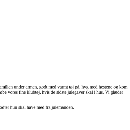
le familien under armen, godt med varmt tøj på, hyg med hestene og kom
be vores fine klubtøj, hvis de sidste julegaver skal i hus. Vi glæder
godter hun skal have med fra julemanden.