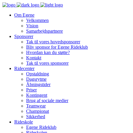
Om Egene
Velkommen
Vision
Samarbejdspartnere
Sponsorer
Tak til vores hovedsponsorer
Bliv sponsor for Egene Rideklub
Hvordan kan du støtte?
Kontakt
Tak til vores sponsorer
Ridecenter
Opstaldning
Dagsrytme
Åbningstider
Priser
Kontingent
Brug af sociale medier
Teamwear
Championat
Sikkerhed
Rideskole
Egene Rideklub
Rideskolen