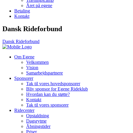
Træningscamp
Året på egene
Betaling
Kontakt
Dansk Rideforbund
Dansk Rideforbund
Om Egene
Velkommen
Vision
Samarbejdspartnere
Sponsorer
Tak til vores hovedsponsorer
Bliv sponsor for Egene Rideklub
Hvordan kan du støtte?
Kontakt
Tak til vores sponsorer
Ridecenter
Opstaldning
Dagsrytme
Åbningstider
Priser