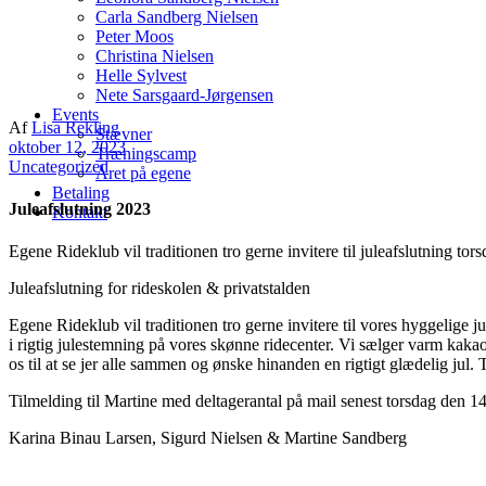
Carla Sandberg Nielsen
Peter Moos
Christina Nielsen
Helle Sylvest
Nete Sarsgaard-Jørgensen
Events
Af
Lisa Rekling
Stævner
oktober 12, 2023
Træningscamp
Uncategorized
Året på egene
Betaling
Juleafslutning 2023
Kontakt
Egene Rideklub vil traditionen tro gerne invitere til juleafslutning to
Juleafslutning for rideskolen & privatstalden
Egene Rideklub vil traditionen tro gerne invitere til vores hyggelige 
i rigtig julestemning på vores skønne ridecenter. Vi sælger varm kaka
os til at se jer alle sammen og ønske hinanden en rigtigt glædelig jul
Tilmelding til Martine med deltagerantal på mail senest torsdag den
Karina Binau Larsen, Sigurd Nielsen & Martine Sandberg