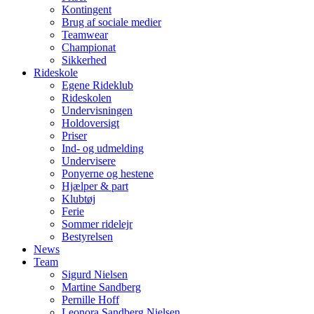
Kontingent
Brug af sociale medier
Teamwear
Championat
Sikkerhed
Rideskole
Egene Rideklub
Rideskolen
Undervisningen
Holdoversigt
Priser
Ind- og udmelding
Undervisere
Ponyerne og hestene
Hjælper & part
Klubtøj
Ferie
Sommer ridelejr
Bestyrelsen
News
Team
Sigurd Nielsen
Martine Sandberg
Pernille Hoff
Leonora Sandberg Nielsen