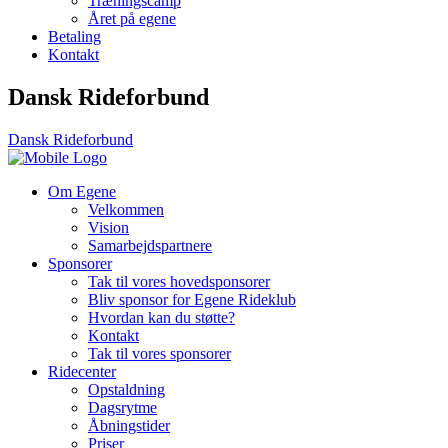
Træningscamp
Året på egene
Betaling
Kontakt
Dansk Rideforbund
Dansk Rideforbund
Om Egene
Velkommen
Vision
Samarbejdspartnere
Sponsorer
Tak til vores hovedsponsorer
Bliv sponsor for Egene Rideklub
Hvordan kan du støtte?
Kontakt
Tak til vores sponsorer
Ridecenter
Opstaldning
Dagsrytme
Åbningstider
Priser