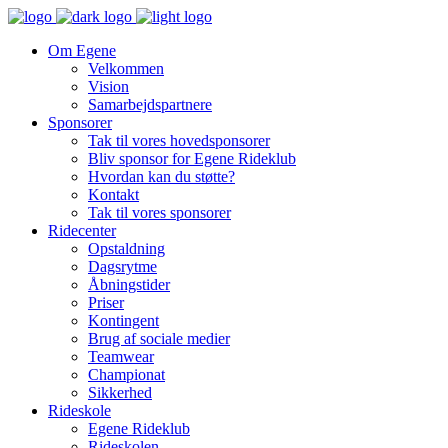
Om Egene
Velkommen
Vision
Samarbejdspartnere
Sponsorer
Tak til vores hovedsponsorer
Bliv sponsor for Egene Rideklub
Hvordan kan du støtte?
Kontakt
Tak til vores sponsorer
Ridecenter
Opstaldning
Dagsrytme
Åbningstider
Priser
Kontingent
Brug af sociale medier
Teamwear
Championat
Sikkerhed
Rideskole
Egene Rideklub
Rideskolen