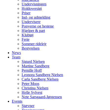
Undervisningen
Holdoversigt
Priser
Ind- og udmelding
Undervisere
Ponyerne og hestene
Hjælper & part
Klubtøj
Ferie
Sommer ridelejr
Bestyrelsen
News
Team
Sigurd Nielsen
Martine Sandberg
Pernille Hoff
Leonora Sandberg Nielsen
Carla Sandberg Nielsen
Peter Moos
Christina Nielsen
Helle Sylvest
Nete Sarsgaard-Jørgensen
Events
Stævner