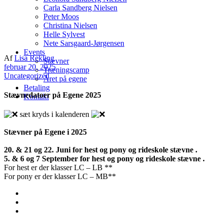
Carla Sandberg Nielsen
Peter Moos
Christina Nielsen
Helle Sylvest
Nete Sarsgaard-Jørgensen
Events
Af
Lisa Rekling
Stævner
februar 20, 2025
Træningscamp
Uncategorized
Året på egene
Betaling
Stævnedatoer på Egene 2025
Kontakt
sæt kryds i kalenderen
Stævner på Egene i 2025
20. & 21 og 22. Juni for hest og pony og rideskole stævne .
5. & 6 og 7 September for hest og pony og rideskole stævne .
For hest er der klasser LC – LB **
For pony er der klasser LC – MB**