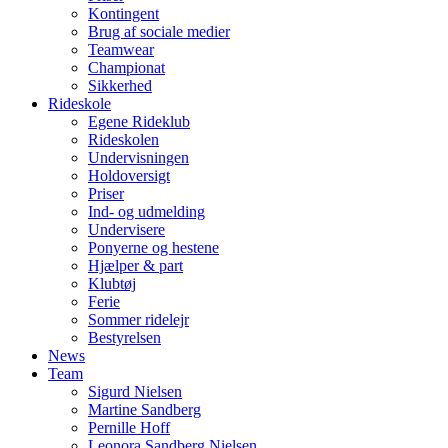
Kontingent
Brug af sociale medier
Teamwear
Championat
Sikkerhed
Rideskole
Egene Rideklub
Rideskolen
Undervisningen
Holdoversigt
Priser
Ind- og udmelding
Undervisere
Ponyerne og hestene
Hjælper & part
Klubtøj
Ferie
Sommer ridelejr
Bestyrelsen
News
Team
Sigurd Nielsen
Martine Sandberg
Pernille Hoff
Leonora Sandberg Nielsen