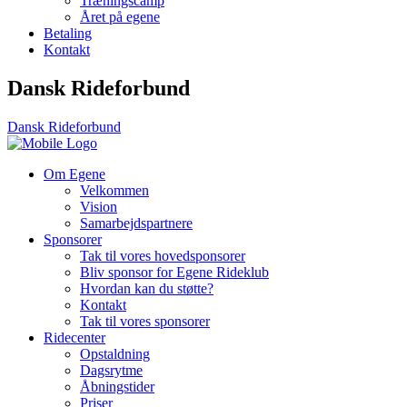
Træningscamp
Året på egene
Betaling
Kontakt
Dansk Rideforbund
Dansk Rideforbund
Om Egene
Velkommen
Vision
Samarbejdspartnere
Sponsorer
Tak til vores hovedsponsorer
Bliv sponsor for Egene Rideklub
Hvordan kan du støtte?
Kontakt
Tak til vores sponsorer
Ridecenter
Opstaldning
Dagsrytme
Åbningstider
Priser