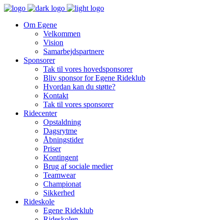
Om Egene
Velkommen
Vision
Samarbejdspartnere
Sponsorer
Tak til vores hovedsponsorer
Bliv sponsor for Egene Rideklub
Hvordan kan du støtte?
Kontakt
Tak til vores sponsorer
Ridecenter
Opstaldning
Dagsrytme
Åbningstider
Priser
Kontingent
Brug af sociale medier
Teamwear
Championat
Sikkerhed
Rideskole
Egene Rideklub
Rideskolen