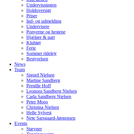
Undervisningen
Holdoversigt
Priser
Ind- og udmelding
Undervisere
Ponyerne og hestene
Hjælper & part
Klubtøj
Ferie
Sommer ridelejr
Bestyrelsen
News
Team
Sigurd Nielsen
Martine Sandberg
Pernille Hoff
Leonora Sandberg Nielsen
Carla Sandberg Nielsen
Peter Moos
Christina Nielsen
Helle Sylvest
Nete Sarsgaard-Jørgensen
Events
Stævner