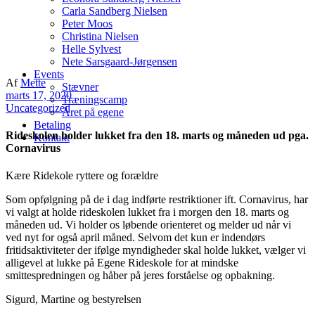
Carla Sandberg Nielsen
Peter Moos
Christina Nielsen
Helle Sylvest
Nete Sarsgaard-Jørgensen
Events
Af
Mette
Stævner
marts 17, 2020
Træningscamp
Uncategorized
Året på egene
Betaling
Rideskolen holder lukket fra den 18. marts og måneden ud pga.
Kontakt
Cornavirus
Kære Ridekole ryttere og forældre
Som opfølgning på de i dag indførte restriktioner ift. Cornavirus, har
vi valgt at holde rideskolen lukket fra i morgen den 18. marts og
måneden ud. Vi holder os løbende orienteret og melder ud når vi
ved nyt for også april måned. Selvom det kun er indendørs
fritidsaktiviteter der ifølge myndigheder skal holde lukket, vælger vi
alligevel at lukke på Egene Rideskole for at mindske
smittespredningen og håber på jeres forståelse og opbakning.
Sigurd, Martine og bestyrelsen